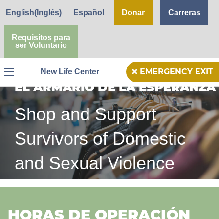
English
(
Inglés
)
Español
Donar
Carreras
Requisitos para
ser Voluntario
New Life Center
EMERGENCY EXIT
Menu
EL ARMARIO DE LA ESPERANZA
Shop and Support
Survivors of Domestic
and Sexual Violence
HORAS DE OPERACIÓN