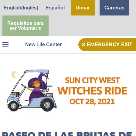
English
(
Inglés
)
Español
Donar
Carreras
Requisitos para
ser Voluntario
New Life Center
EMERGENCY EXIT
Menu